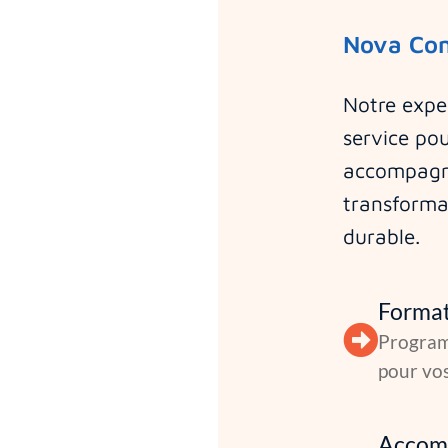
Nova Con
Notre exper
service po
accompagn
transforma
durable.
Forma
Program
pour vo
Accom