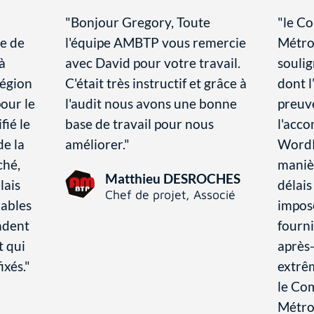
"Bonjour Gregory, Toute
"le C
e de
l'équipe AMBTP vous remercie
Métro
à
avec David pour votre travail.
soulig
région
C'était très instructif et grâce à
dont 
our le
l'audit nous avons une bonne
preuve
fié le
base de travail pour nous
l'acc
de la
améliorer."
WordP
ché,
manièr
Matthieu DESROCHES
lais
délais
Chef de projet, Associé
rables
imposé
ndent
fourni
t qui
après-
ixés."
extrêm
le Co
Métro