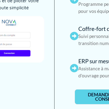
et de piloter votre
Programme per
oute simplicité
pour vos équip
Coffre-fort d
Suivi personna
transition num
ERP sur mes
Assistance à ma
d'ouvrage pour
DEMAND
CONSE