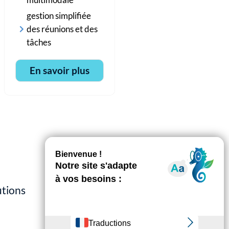
multimodale
gestion simplifiée
des réunions et des
tâches
En savoir plus
utions