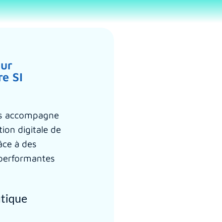
our
re SI
s accompagne
ion digitale de
âce à des
 performantes
utique