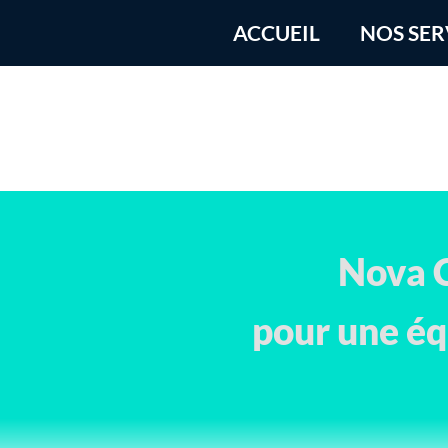
ACCUEIL
NOS SER
Nova C
pour une éq