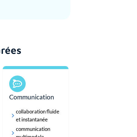
arées
Communication
collaboration fluide
et instantanée
communication