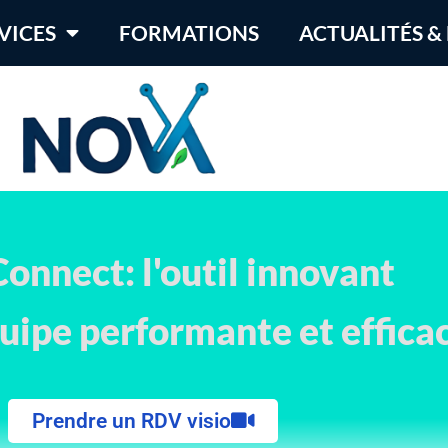
VICES
FORMATIONS
ACTUALITÉS &
onnect: l'outil innovant
uipe performante et efficac
Prendre un RDV visio