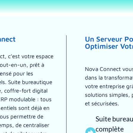
nnect
Un Serveur P
Optimiser Vot
t, c’est votre espace
out-en-un, prêt à
Nova Connect vou
pensé pour les
dans la transformat
ls. Suite bureautique
votre entreprise gr
, coffre-fort digital
solutions simples,
ERP modulable : tous
et sécurisées.​
sentiels sont déjà en
vous permettre de
Suite burea
mps, de centraliser
complète