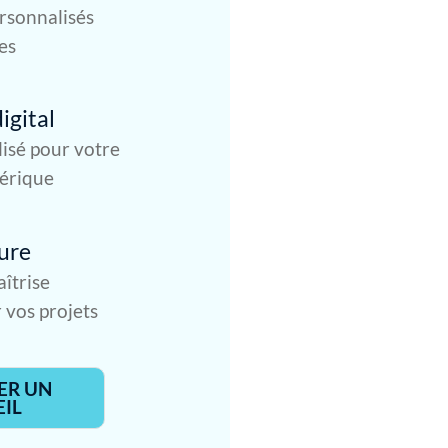
sonnalisés
es
igital
lisé pour votre
érique
ure
îtrise
 vos projets
ER UN
IL