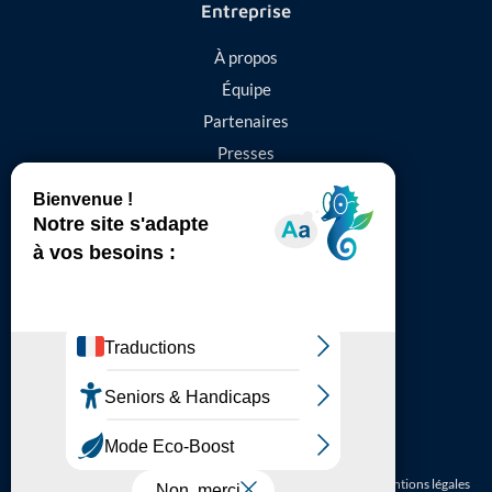
Entreprise
À propos
Équipe
Partenaires
Presses
Contact
844 Avenue Saint-Exupéry,
01480, Jassans-Riottier
+33 610 416 915
contact@groupe-adnet.fr
© 2026 ADNET. Tous droits réservés.
Politique de confidentialité – Mentions légales