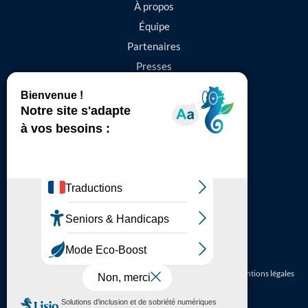
À propos
Équipe
Partenaires
Presses
Contact
844 Avenue Saint-Exupéry,
01480, Jassans-Riottier
+33 610 416 915
contact@groupe-adnet.fr
© 2026 ADNET. Tous droits réservés.
Politique de confidentialité – Mentions légales